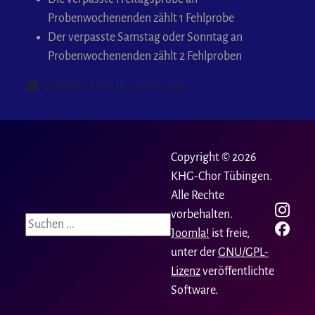
Probenwochenenden zählt 1 Fehlprobe
Der verpasste Samstag oder Sonntag an
Probenwochenenden zählt 2 Fehlproben
Details
Veröffentlicht: 10. Januar 2015
Copyright © 2026
KHG-Chor Tübingen.
Alle Rechte
vorbehalten.
Suchen
Joomla!
ist freie,
unter der
GNU/GPL-
Lizenz
veröffentlichte
Software.