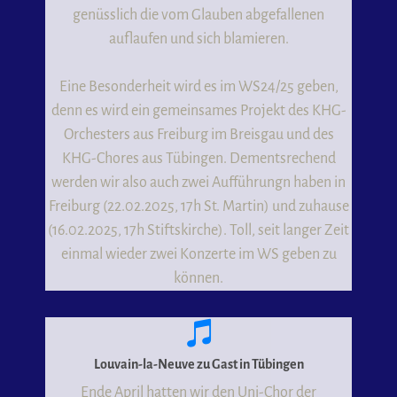
genüsslich die vom Glauben abgefallenen
auflaufen und sich blamieren.
Eine Besonderheit wird es im WS24/25 geben,
denn es wird ein gemeinsames Projekt des KHG-
Orchesters aus Freiburg im Breisgau und des
KHG-Chores aus Tübingen. Dementsrechend
werden wir also auch zwei Aufführungn haben in
Freiburg (22.02.2025, 17h St. Martin) und zuhause
(16.02.2025, 17h Stiftskirche). Toll, seit langer Zeit
einmal wieder zwei Konzerte im WS geben zu
können.
Louvain-la-Neuve zu Gast in Tübingen
Ende April hatten wir den Uni-Chor der