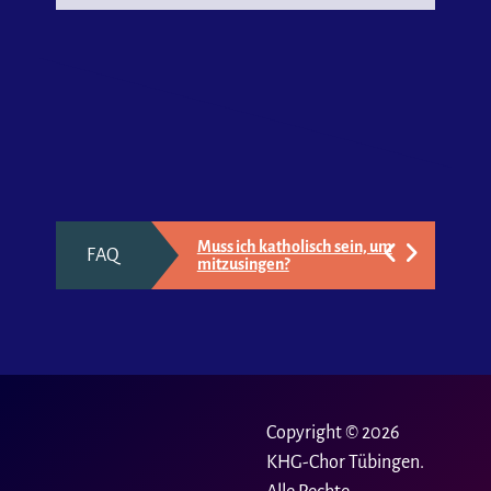
Wer darf mitmachen?
Fragen & Antworten
Muss ich katholisch sein, um
FAQ
mitzusingen?
Was sollte man unbedingt
mitbringen?
Wie oft wird geprobt?
Copyright © 2026
Gibt es Sonderproben, die
nicht Montags stattfinden?
KHG-Chor Tübingen.