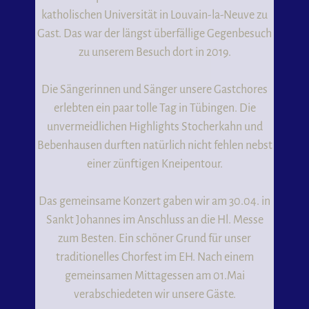
katholischen Universität in Louvain-la-Neuve zu
Gast. Das war der längst überfällige Gegenbesuch
zu unserem Besuch dort in 2019.
Die Sängerinnen und Sänger unsere Gastchores
erlebten ein paar tolle Tag in Tübingen. Die
unvermeidlichen Highlights Stocherkahn und
Bebenhausen durften natürlich nicht fehlen nebst
einer zünftigen Kneipentour.
Das gemeinsame Konzert gaben wir am 30.04. in
Sankt Johannes im Anschluss an die Hl. Messe
zum Besten. Ein schöner Grund für unser
traditionelles Chorfest im EH. Nach einem
gemeinsamen Mittagessen am 01.Mai
verabschiedeten wir unsere Gäste.