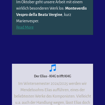
Im Oktober geht unsere Arbeit mit einem
wirklich besonderen Werk los:
Monteverdis
Vespro della Beata Vergine
, kurz
Marienvesper.
Read More
Der Elias - KHG trifft KHG
Im Wintersemester 2024/2025 werden wir
Mendelssohns Elias aufführen, eines der
beliebtesten Werke des Komponisten. Vielleicht
u.a. auch der Handlung wegen, lässt Elias doch