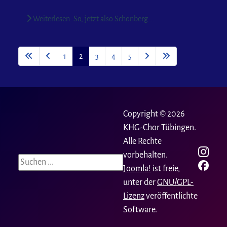
Weiterlesen: So, jetzt also Schönberg...
1
2
3
4
5
Copyright © 2026
KHG-Chor Tübingen.
Alle Rechte
vorbehalten.
Suchen
Joomla!
ist freie,
unter der
GNU/GPL-
Lizenz
veröffentlichte
Software.