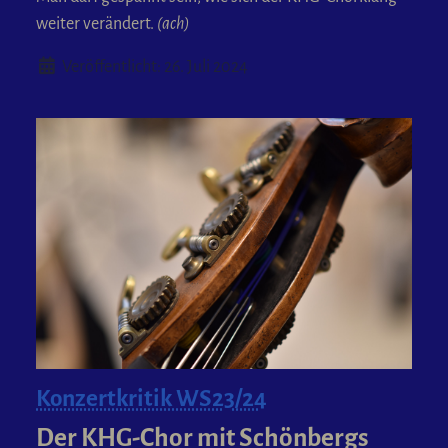
weiter verändert.
(ach)
Details
Veröffentlicht: 26. Juli 2024
Konzertkritik WS23/24
Der KHG-Chor mit Schönbergs